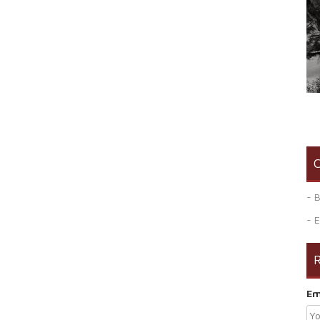
C
- 
- 
R
Em