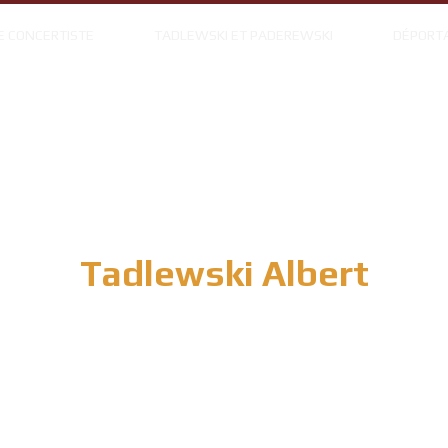
E CONCERTISTE
TADLEWSKI ET PADEREWSKI
DÉPORT
Tadlewski Albert
dédié à la mémoire du pianiste concertiste Albert Tad