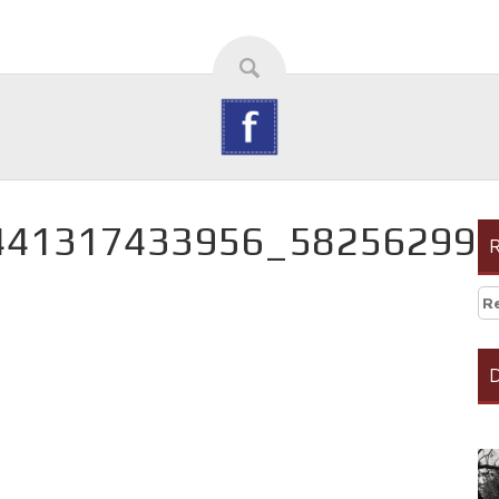
441317433956_58256299
Re