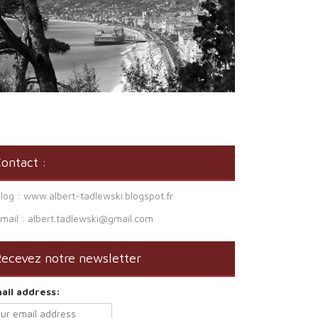
ontact :
Blog : www.albert-tadlewski.blogspot.fr
Email : albert.tadlewski@gmail.com
ecevez notre newsletter
ail address: